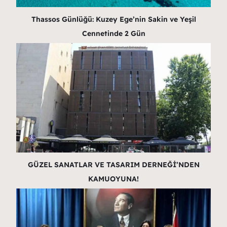
Thassos Günlüğü: Kuzey Ege’nin Sakin ve Yeşil
Cennetinde 2 Gün
GÜZEL SANATLAR VE TASARIM DERNEĞİ’NDEN
KAMUOYUNA!