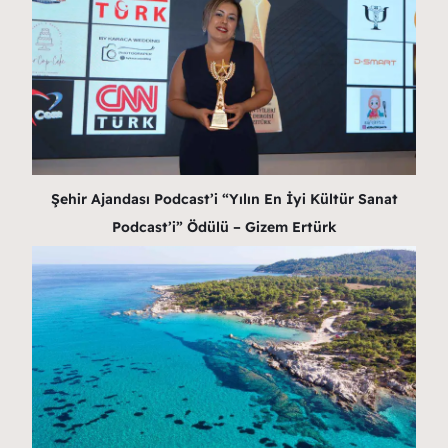
Şehir Ajandası Podcast’i “Yılın En İyi Kültür Sanat
Podcast’i” Ödülü – Gizem Ertürk