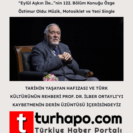
“Eylül Aşkın İle…”nin 122. Bölüm Konuğu Özge
Öztimur Oldu: Müzik, Motosiklet ve Yeni Single
TARİHİN YAŞAYAN HAFIZASI VE TÜRK
KÜLTÜRÜNÜN REHBERİ PROF. DR. İLBER ORTAYLI’YI
KAYBETMENİN DERİN ÜZÜNTÜSÜ İÇERİSİNDEYİZ