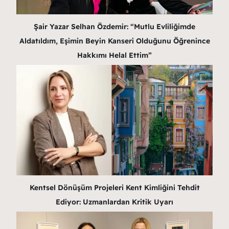
Şair Yazar Selhan Özdemir: “Mutlu Evliliğimde
Aldatıldım, Eşimin Beyin Kanseri Olduğunu Öğrenince
Hakkımı Helal Ettim”
Kentsel Dönüşüm Projeleri Kent Kimliğini Tehdit
Ediyor: Uzmanlardan Kritik Uyarı