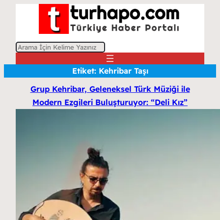
A
r
Etiket:
Kehribar Taşı
a
Grup Kehribar, Geleneksel Türk Müziği ile
Modern Ezgileri Buluşturuyor: “Deli Kız”