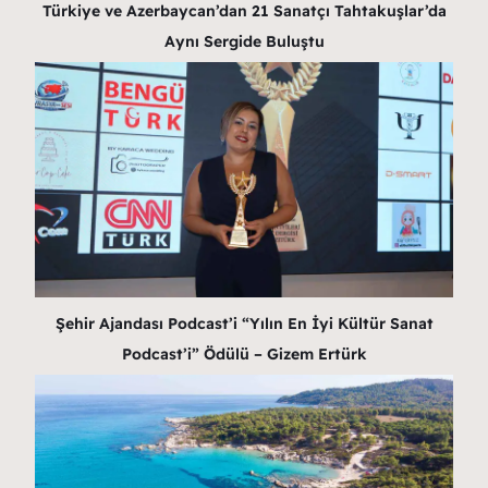
Türkiye ve Azerbaycan’dan 21 Sanatçı Tahtakuşlar’da
Aynı Sergide Buluştu
Şehir Ajandası Podcast’i “Yılın En İyi Kültür Sanat
Podcast’i” Ödülü – Gizem Ertürk