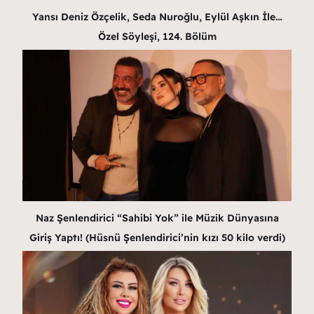
Yansı Deniz Özçelik, Seda Nuroğlu, Eylül Aşkın İle…
Özel Söyleşi, 124. Bölüm
Naz Şenlendirici “Sahibi Yok” ile Müzik Dünyasına
Giriş Yaptı! (Hüsnü Şenlendirici’nin kızı 50 kilo verdi)