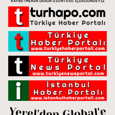
KAYBETMENİN DERİN ÜZÜNTÜSÜ İÇERİSİNDEYİZ