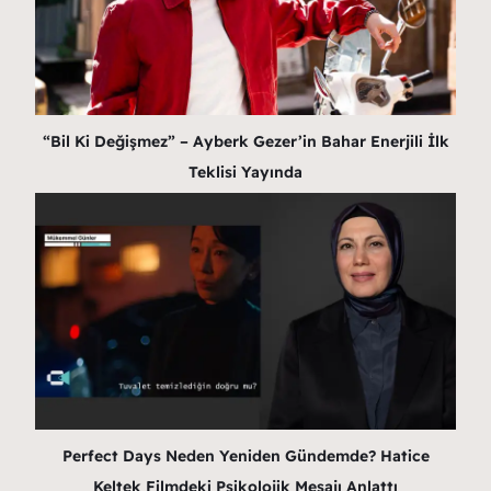
“Bil Ki Değişmez” – Ayberk Gezer’in Bahar Enerjili İlk
Teklisi Yayında
Perfect Days Neden Yeniden Gündemde? Hatice
Keltek Filmdeki Psikolojik Mesajı Anlattı