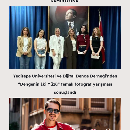
KAMUOYUNA!
Yeditepe Üniversitesi ve Dijital Denge Derneği’nden
“Dengenin İki Yüzü” temalı fotoğraf yarışması
sonuçlandı