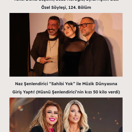
Özel Söyleşi, 124. Bölüm
Naz Şenlendirici “Sahibi Yok” ile Müzik Dünyasına
Giriş Yaptı! (Hüsnü Şenlendirici’nin kızı 50 kilo verdi)