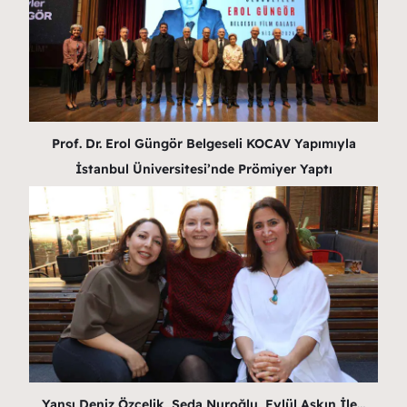
Prof. Dr. Erol Güngör Belgeseli KOCAV Yapımıyla
İstanbul Üniversitesi’nde Prömiyer Yaptı
Yansı Deniz Özçelik, Seda Nuroğlu, Eylül Aşkın İle…