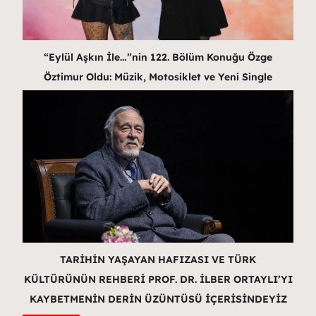
“Eylül Aşkın İle…”nin 122. Bölüm Konuğu Özge
Öztimur Oldu: Müzik, Motosiklet ve Yeni Single
TARİHİN YAŞAYAN HAFIZASI VE TÜRK
KÜLTÜRÜNÜN REHBERİ PROF. DR. İLBER ORTAYLI’YI
KAYBETMENİN DERİN ÜZÜNTÜSÜ İÇERİSİNDEYİZ