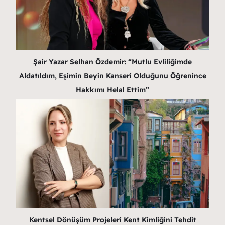
Şair Yazar Selhan Özdemir: “Mutlu Evliliğimde
Aldatıldım, Eşimin Beyin Kanseri Olduğunu Öğrenince
Hakkımı Helal Ettim”
Kentsel Dönüşüm Projeleri Kent Kimliğini Tehdit