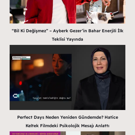
“Bil Ki Değişmez” – Ayberk Gezer’in Bahar Enerjili İlk
Teklisi Yayında
Perfect Days Neden Yeniden Gündemde? Hatice
Keltek Filmdeki Psikolojik Mesajı Anlattı