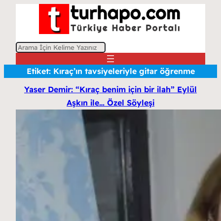
A
r
Etiket:
Kıraç’ın tavsiyeleriyle gitar öğrenme
a
Yaser Demir: “Kıraç benim için bir ilah” Eylül
Aşkın ile… Özel Söyleşi