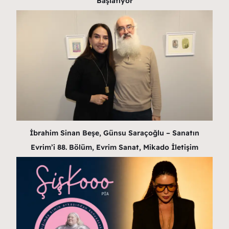
Başlatıyor
İbrahim Sinan Beşe, Günsu Saraçoğlu – Sanatın
Evrim’i 88. Bölüm, Evrim Sanat, Mikado İletişim