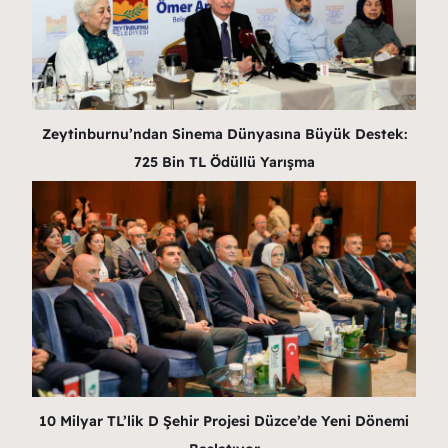
Zeytinburnu’ndan Sinema Dünyasına Büyük Destek:
725 Bin TL Ödüllü Yarışma
10 Milyar TL’lik D Şehir Projesi Düzce’de Yeni Dönemi