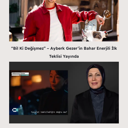
“Bil Ki Değişmez” – Ayberk Gezer’in Bahar Enerjili İlk
Teklisi Yayında