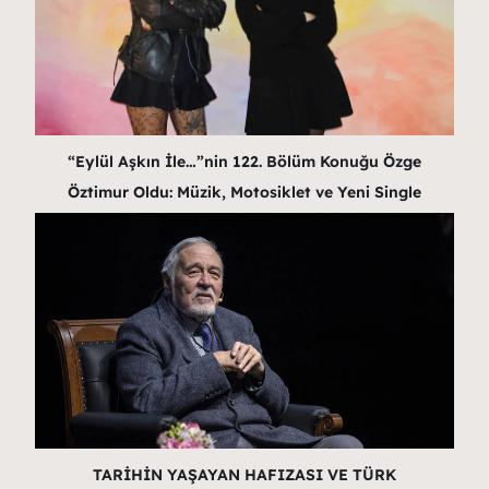
“Eylül Aşkın İle…”nin 122. Bölüm Konuğu Özge
Öztimur Oldu: Müzik, Motosiklet ve Yeni Single
TARİHİN YAŞAYAN HAFIZASI VE TÜRK