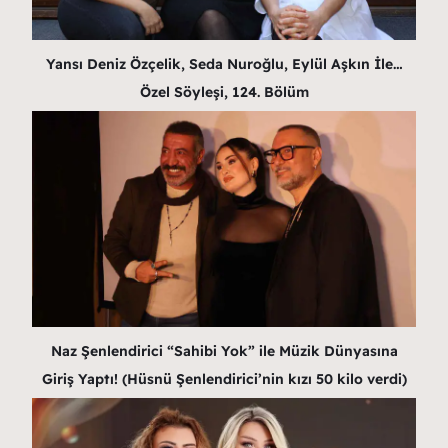
Yansı Deniz Özçelik, Seda Nuroğlu, Eylül Aşkın İle…
Özel Söyleşi, 124. Bölüm
Naz Şenlendirici “Sahibi Yok” ile Müzik Dünyasına
Giriş Yaptı! (Hüsnü Şenlendirici’nin kızı 50 kilo verdi)