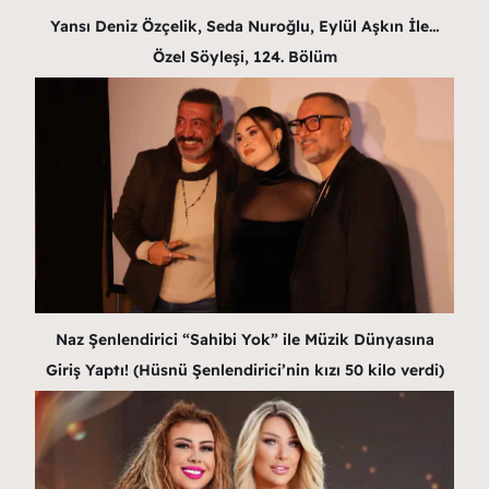
Yansı Deniz Özçelik, Seda Nuroğlu, Eylül Aşkın İle…
Özel Söyleşi, 124. Bölüm
Naz Şenlendirici “Sahibi Yok” ile Müzik Dünyasına
Giriş Yaptı! (Hüsnü Şenlendirici’nin kızı 50 kilo verdi)