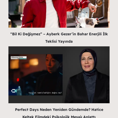
“Bil Ki Değişmez” – Ayberk Gezer’in Bahar Enerjili İlk
Teklisi Yayında
Perfect Days Neden Yeniden Gündemde? Hatice
Keltek Filmdeki Psikolojik Mesajı Anlattı