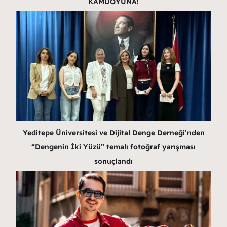
KAMUOYUNA!
Yeditepe Üniversitesi ve Dijital Denge Derneği’nden
“Dengenin İki Yüzü” temalı fotoğraf yarışması
sonuçlandı