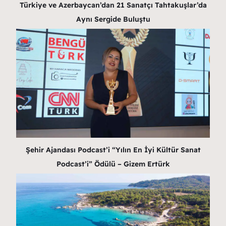
Türkiye ve Azerbaycan’dan 21 Sanatçı Tahtakuşlar’da
Aynı Sergide Buluştu
Şehir Ajandası Podcast’i “Yılın En İyi Kültür Sanat
Podcast’i” Ödülü – Gizem Ertürk