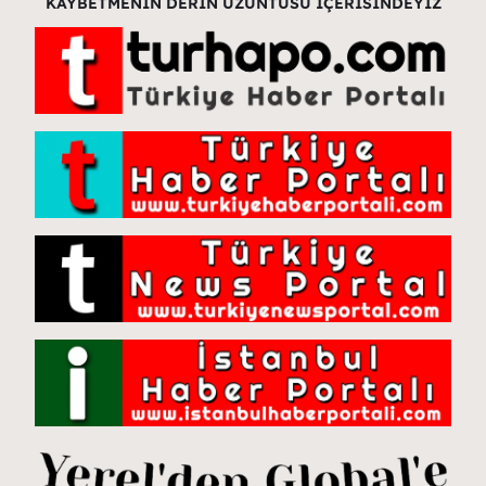
KAYBETMENİN DERİN ÜZÜNTÜSÜ İÇERİSİNDEYİZ