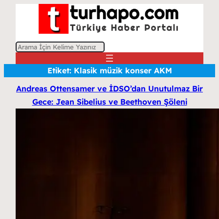
A
r
Etiket:
Klasik müzik konser AKM
a
Andreas Ottensamer ve İDSO’dan Unutulmaz Bir
Gece: Jean Sibelius ve Beethoven Şöleni