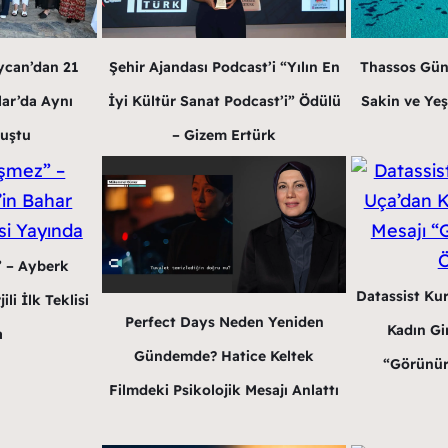
ycan’dan 21
Şehir Ajandası Podcast’i “Yılın En
Thassos Gün
lar’da Aynı
İyi Kültür Sanat Podcast’i” Ödülü
Sakin ve Yeş
luştu
– Gizem Ertürk
” – Ayberk
Datassist Ku
li İlk Teklisi
Perfect Days Neden Yeniden
Kadın Gir
a
Gündemde? Hatice Keltek
“Görünür
Filmdeki Psikolojik Mesajı Anlattı