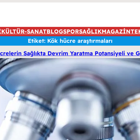
İ
KÜLTÜR-SANAT
BLOG
SPOR
SAĞLIK
MAGAZİN
TE
Etiket:
Kök hücre araştırmaları
crelerin Sağlıkta Devrim Yaratma Potansiyeli ve G