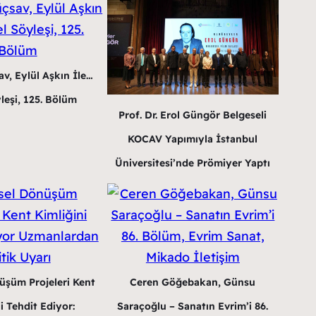
v, Eylül Aşkın İle…
leşi, 125. Bölüm
Prof. Dr. Erol Güngör Belgeseli
KOCAV Yapımıyla İstanbul
Üniversitesi’nde Prömiyer Yaptı
üşüm Projeleri Kent
Ceren Göğebakan, Günsu
i Tehdit Ediyor:
Saraçoğlu – Sanatın Evrim’i 86.