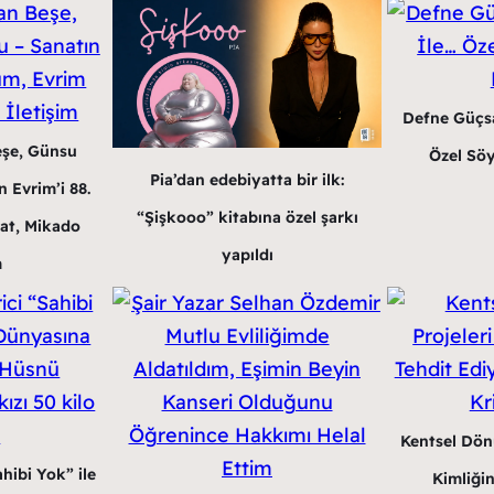
Defne Güçsa
eşe, Günsu
Özel Söy
Pia’dan edebiyatta bir ilk:
 Evrim’i 88.
“Şişkooo” kitabına özel şarkı
at, Mikado
yapıldı
m
Kentsel Dön
hibi Yok” ile
Kimliğin