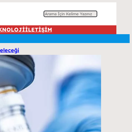
A
r
KNOLOJİ
İLETİŞİM
a
eleceği