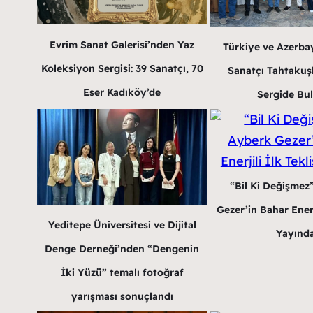
Evrim Sanat Galerisi’nden Yaz
Türkiye ve Azerba
Koleksiyon Sergisi: 39 Sanatçı, 70
Sanatçı Tahtakuş
Eser Kadıköy’de
Sergide Bu
“Bil Ki Değişmez
Gezer’in Bahar Enerji
Yeditepe Üniversitesi ve Dijital
Yayınd
Denge Derneği’nden “Dengenin
İki Yüzü” temalı fotoğraf
yarışması sonuçlandı