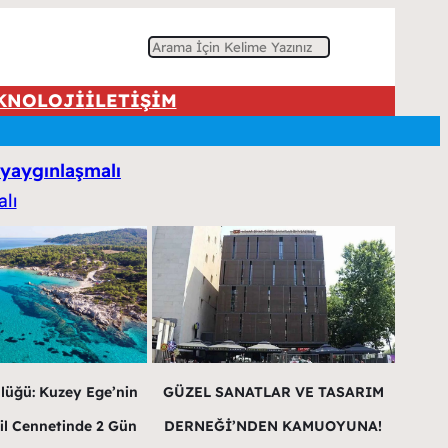
A
r
KNOLOJİ
İLETİŞİM
a
yaygınlaşmalı
lüğü: Kuzey Ege’nin
GÜZEL SANATLAR VE TASARIM
il Cennetinde 2 Gün
DERNEĞİ’NDEN KAMUOYUNA!