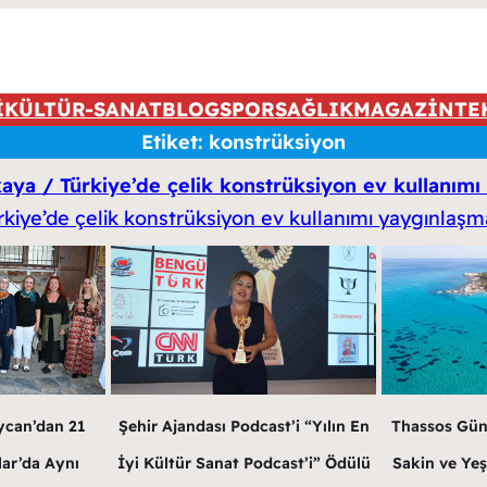
İ
KÜLTÜR-SANAT
BLOG
SPOR
SAĞLIK
MAGAZİN
TE
Etiket:
konstrüksiyon
ya / Türkiye’de çelik konstrüksiyon ev kullanımı 
ycan’dan 21
Şehir Ajandası Podcast’i “Yılın En
Thassos Gün
lar’da Aynı
İyi Kültür Sanat Podcast’i” Ödülü
Sakin ve Yeş