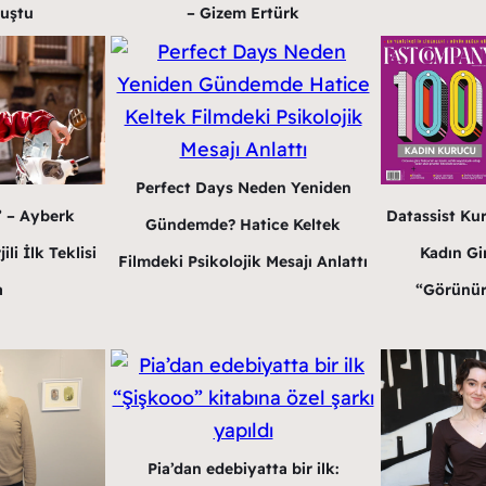
luştu
– Gizem Ertürk
Perfect Days Neden Yeniden
” – Ayberk
Datassist Ku
Gündemde? Hatice Keltek
li İlk Teklisi
Kadın Gir
Filmdeki Psikolojik Mesajı Anlattı
a
“Görünür
Pia’dan edebiyatta bir ilk: