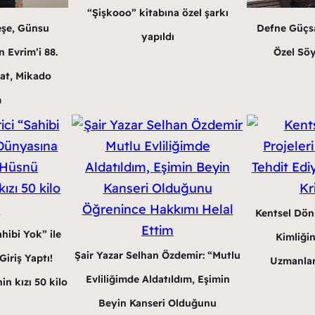
“Şişkooo” kitabına özel şarkı
eşe, Günsu
Defne Güçsa
yapıldı
 Evrim’i 88.
Özel Söy
at, Mikado
m
Kentsel Dön
hibi Yok” ile
Kimliğin
Şair Yazar Selhan Özdemir: “Mutlu
iriş Yaptı!
Uzmanlar
Evliliğimde Aldatıldım, Eşimin
in kızı 50 kilo
Beyin Kanseri Olduğunu