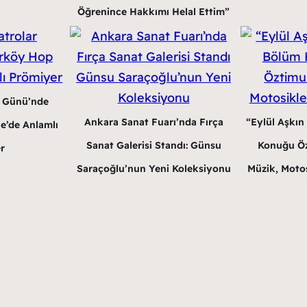
Öğrenince Hakkımı Helal Ettim”
r Günü’nde
Ankara Sanat Fuarı’nda Fırça
“Eylül Aşkın
e’de Anlamlı
Sanat Galerisi Standı: Günsu
Konuğu Öz
r
Saraçoğlu’nun Yeni Koleksiyonu
Müzik, Motos