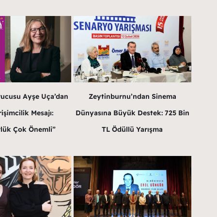
rucusu Ayşe Uça’dan
Zeytinburnu’ndan Sinema
işimcilik Mesajı:
Dünyasına Büyük Destek: 725 Bin
lük Çok Önemli”
TL Ödüllü Yarışma