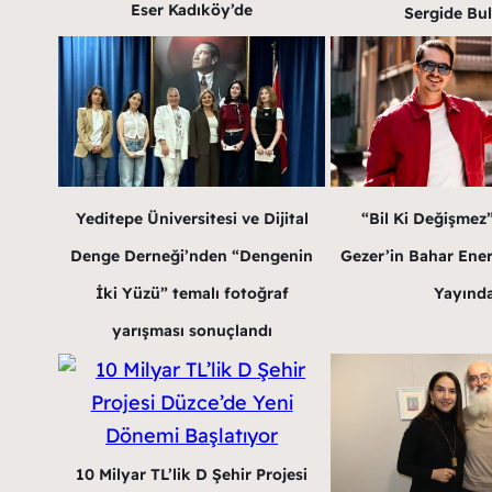
Eser Kadıköy’de
Sergide Bu
Yeditepe Üniversitesi ve Dijital
“Bil Ki Değişmez
Denge Derneği’nden “Dengenin
Gezer’in Bahar Enerji
İki Yüzü” temalı fotoğraf
Yayınd
yarışması sonuçlandı
10 Milyar TL’lik D Şehir Projesi