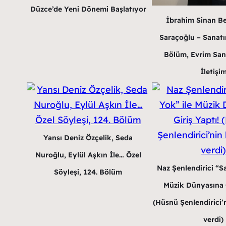
Düzce’de Yeni Dönemi Başlatıyor
İbrahim Sinan B
Saraçoğlu – Sanatın
Bölüm, Evrim San
İletişi
Yansı Deniz Özçelik, Seda
Nuroğlu, Eylül Aşkın İle… Özel
Naz Şenlendirici “Sa
Söyleşi, 124. Bölüm
Müzik Dünyasına G
(Hüsnü Şenlendirici’n
verdi)