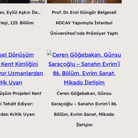
v, Eylül Aşkın İle…
Prof. Dr. Erol Güngör Belgeseli
leşi, 125. Bölüm
KOCAV Yapımıyla İstanbul
Üniversitesi’nde Prömiyer Yaptı
üşüm Projeleri Kent
Ceren Göğebakan, Günsu
i Tehdit Ediyor:
Saraçoğlu – Sanatın Evrim’i 86.
dan Kritik Uyarı
Bölüm, Evrim Sanat, Mikado
İletişim