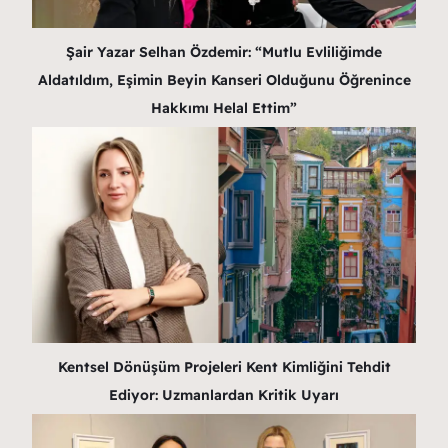
Şair Yazar Selhan Özdemir: “Mutlu Evliliğimde
Aldatıldım, Eşimin Beyin Kanseri Olduğunu Öğrenince
Hakkımı Helal Ettim”
Kentsel Dönüşüm Projeleri Kent Kimliğini Tehdit
Ediyor: Uzmanlardan Kritik Uyarı