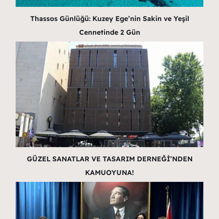
Thassos Günlüğü: Kuzey Ege’nin Sakin ve Yeşil
Cennetinde 2 Gün
GÜZEL SANATLAR VE TASARIM DERNEĞİ’NDEN
KAMUOYUNA!