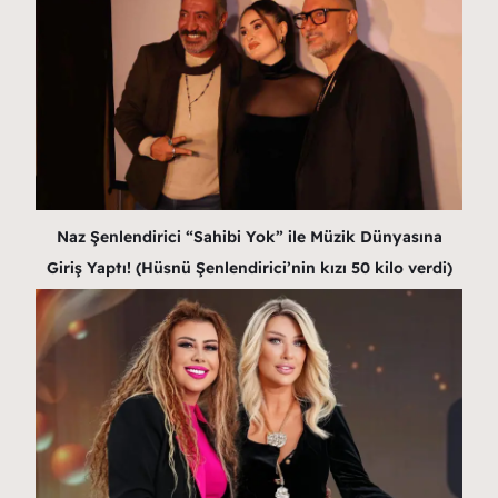
Naz Şenlendirici “Sahibi Yok” ile Müzik Dünyasına
Giriş Yaptı! (Hüsnü Şenlendirici’nin kızı 50 kilo verdi)