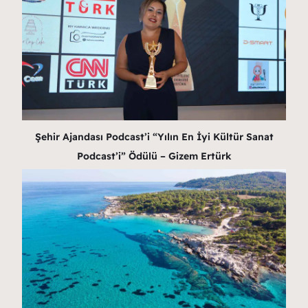
Şehir Ajandası Podcast’i “Yılın En İyi Kültür Sanat
Podcast’i” Ödülü – Gizem Ertürk