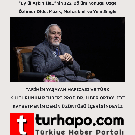
“Eylül Aşkın İle…”nin 122. Bölüm Konuğu Özge
Öztimur Oldu: Müzik, Motosiklet ve Yeni Single
TARİHİN YAŞAYAN HAFIZASI VE TÜRK
KÜLTÜRÜNÜN REHBERİ PROF. DR. İLBER ORTAYLI’YI
KAYBETMENİN DERİN ÜZÜNTÜSÜ İÇERİSİNDEYİZ