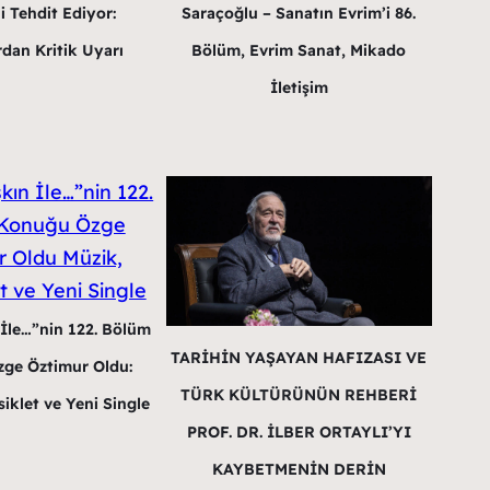
i Tehdit Ediyor:
Saraçoğlu – Sanatın Evrim’i 86.
dan Kritik Uyarı
Bölüm, Evrim Sanat, Mikado
İletişim
 İle…”nin 122. Bölüm
TARİHİN YAŞAYAN HAFIZASI VE
ge Öztimur Oldu:
TÜRK KÜLTÜRÜNÜN REHBERİ
iklet ve Yeni Single
PROF. DR. İLBER ORTAYLI’YI
KAYBETMENİN DERİN