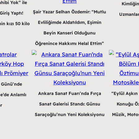
hibi Yok” ile
Kimliğin
Şair Yazar Selhan Özdemir: “Mutlu
iriş Yaptı!
Uzmanlar
Evliliğimde Aldatıldım, Eşimin
in kızı 50 kilo
Beyin Kanseri Olduğunu
Öğrenince Hakkımı Helal Ettim”
r Günü’nde
Ankara Sanat Fuarı’nda Fırça
“Eylül Aşkın
e’de Anlamlı
Sanat Galerisi Standı: Günsu
Konuğu Öz
r
Saraçoğlu’nun Yeni Koleksiyonu
Müzik, Motos