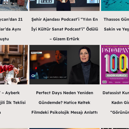
ycan’dan 21
Şehir Ajandası Podcast’i “Yılın En
Thassos Gün
lar’da Aynı
İyi Kültür Sanat Podcast’i” Ödülü
Sakin ve Yeş
luştu
– Gizem Ertürk
” – Ayberk
Perfect Days Neden Yeniden
Datassist Ku
li İlk Teklisi
Gündemde? Hatice Keltek
Kadın Gir
a
Filmdeki Psikolojik Mesajı Anlattı
“Görünür