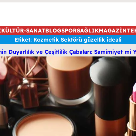
İ
KÜLTÜR-SANAT
BLOG
SPOR
SAĞLIK
MAGAZİN
TE
Etiket:
Kozmetik Sektörü güzellik ideali
nin Duyarlılık ve Çeşitlilik Çabaları: Samimiyet mi