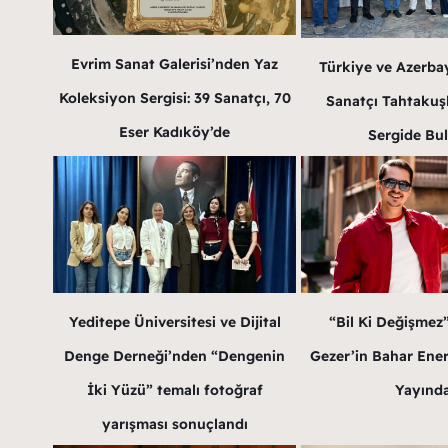
Evrim Sanat Galerisi’nden Yaz
Türkiye ve Azerba
Koleksiyon Sergisi: 39 Sanatçı, 70
Sanatçı Tahtakuş
Eser Kadıköy’de
Sergide Bu
Yeditepe Üniversitesi ve Dijital
“Bil Ki Değişmez
Denge Derneği’nden “Dengenin
Gezer’in Bahar Enerji
İki Yüzü” temalı fotoğraf
Yayınd
yarışması sonuçlandı