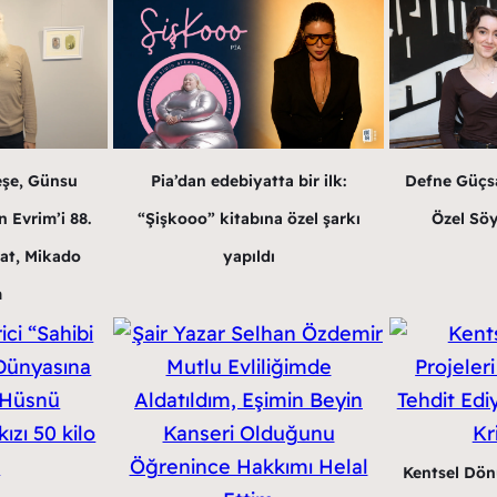
eşe, Günsu
Pia’dan edebiyatta bir ilk:
Defne Güçsa
 Evrim’i 88.
“Şişkooo” kitabına özel şarkı
Özel Söy
at, Mikado
yapıldı
m
Kentsel Dön