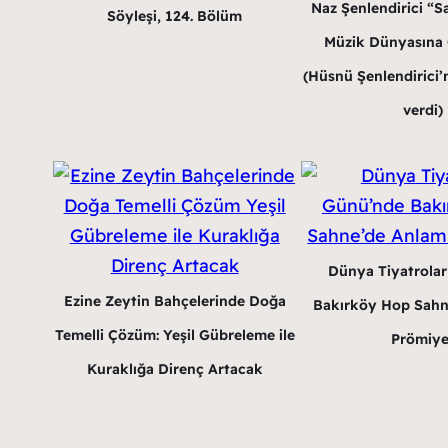
Naz Şenlendirici “Sa
Söyleşi, 124. Bölüm
Müzik Dünyasına G
(Hüsnü Şenlendirici’n
verdi)
Dünya Tiyatrola
Ezine Zeytin Bahçelerinde Doğa
Bakırköy Hop Sahn
Temelli Çözüm: Yeşil Gübreleme ile
Prömiye
Kuraklığa Direnç Artacak