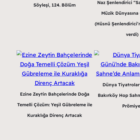
Naz Şenlendirici “Sa
Söyleşi, 124. Bölüm
Müzik Dünyasına G
(Hüsnü Şenlendirici’n
verdi)
Dünya Tiyatrola
Ezine Zeytin Bahçelerinde Doğa
Bakırköy Hop Sahn
Temelli Çözüm: Yeşil Gübreleme ile
Prömiye
Kuraklığa Direnç Artacak