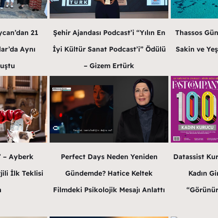
ycan’dan 21
Şehir Ajandası Podcast’i “Yılın En
Thassos Gün
lar’da Aynı
İyi Kültür Sanat Podcast’i” Ödülü
Sakin ve Yeş
luştu
– Gizem Ertürk
” – Ayberk
Perfect Days Neden Yeniden
Datassist Ku
li İlk Teklisi
Gündemde? Hatice Keltek
Kadın Gir
a
Filmdeki Psikolojik Mesajı Anlattı
“Görünür