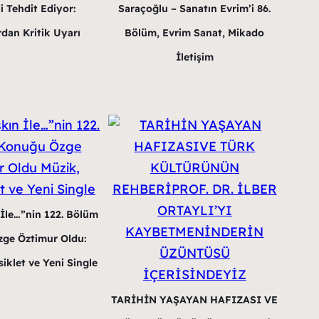
i Tehdit Ediyor:
Saraçoğlu – Sanatın Evrim’i 86.
dan Kritik Uyarı
Bölüm, Evrim Sanat, Mikado
İletişim
 İle…”nin 122. Bölüm
ge Öztimur Oldu:
iklet ve Yeni Single
TARİHİN YAŞAYAN HAFIZASI VE