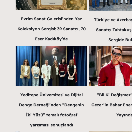
Evrim Sanat Galerisi’nden Yaz
Türkiye ve Azerba
Koleksiyon Sergisi: 39 Sanatçı, 70
Sanatçı Tahtakuş
Eser Kadıköy’de
Sergide Bu
Yeditepe Üniversitesi ve Dijital
“Bil Ki Değişmez
Denge Derneği’nden “Dengenin
Gezer’in Bahar Enerji
İki Yüzü” temalı fotoğraf
Yayınd
yarışması sonuçlandı