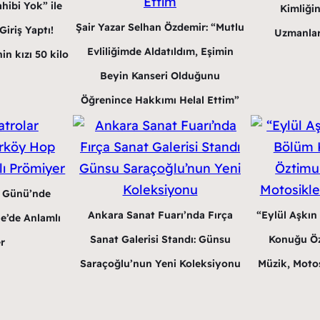
hibi Yok” ile
Kimliğin
Şair Yazar Selhan Özdemir: “Mutlu
iriş Yaptı!
Uzmanlar
Evliliğimde Aldatıldım, Eşimin
in kızı 50 kilo
Beyin Kanseri Olduğunu
Öğrenince Hakkımı Helal Ettim”
r Günü’nde
Ankara Sanat Fuarı’nda Fırça
“Eylül Aşkın
e’de Anlamlı
Sanat Galerisi Standı: Günsu
Konuğu Öz
r
Saraçoğlu’nun Yeni Koleksiyonu
Müzik, Motos