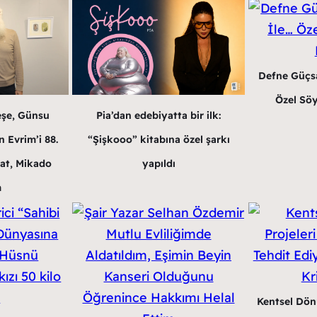
Defne Güçsa
Özel Söy
eşe, Günsu
Pia’dan edebiyatta bir ilk:
 Evrim’i 88.
“Şişkooo” kitabına özel şarkı
at, Mikado
yapıldı
m
Kentsel Dön