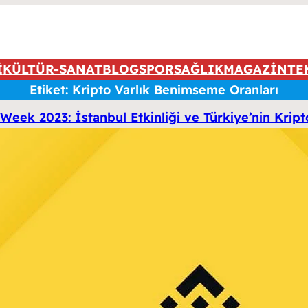
İ
KÜLTÜR-SANAT
BLOG
SPOR
SAĞLIK
MAGAZİN
TE
Etiket:
Kripto Varlık Benimseme Oranları
Week 2023: İstanbul Etkinliği ve Türkiye’nin Kr