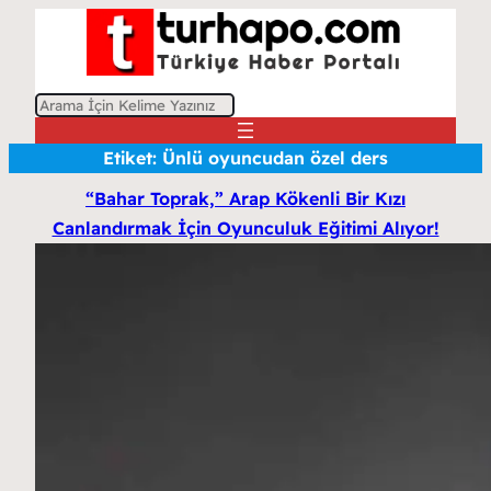
A
r
Etiket:
Ünlü oyuncudan özel ders
a
“Bahar Toprak,” Arap Kökenli Bir Kızı
Canlandırmak İçin Oyunculuk Eğitimi Alıyor!