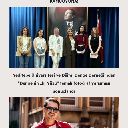
KAMUOYUNA!
Yeditepe Üniversitesi ve Dijital Denge Derneği’nden
“Dengenin İki Yüzü” temalı fotoğraf yarışması
sonuçlandı