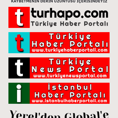
KAYBETMENİN DERİN ÜZÜNTÜSÜ İÇERİSİNDEYİZ