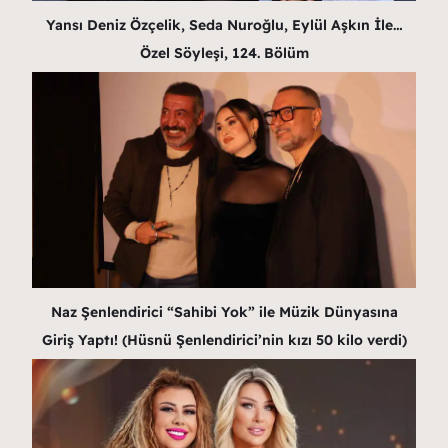
Yansı Deniz Özçelik, Seda Nuroğlu, Eylül Aşkın İle…
Özel Söyleşi, 124. Bölüm
Naz Şenlendirici “Sahibi Yok” ile Müzik Dünyasına
Giriş Yaptı! (Hüsnü Şenlendirici’nin kızı 50 kilo verdi)