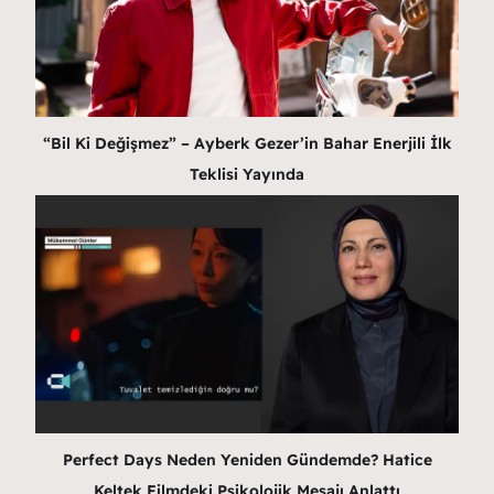
“Bil Ki Değişmez” – Ayberk Gezer’in Bahar Enerjili İlk
Teklisi Yayında
Perfect Days Neden Yeniden Gündemde? Hatice
Keltek Filmdeki Psikolojik Mesajı Anlattı