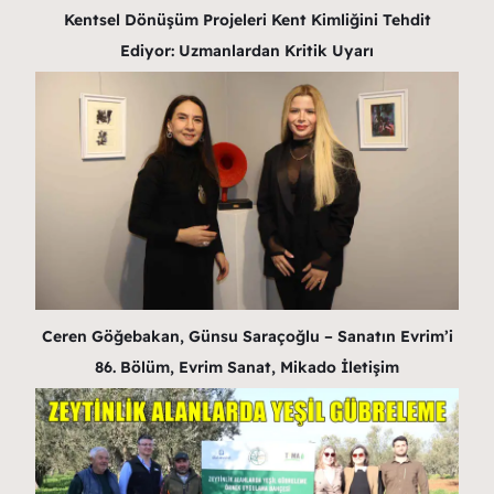
Kentsel Dönüşüm Projeleri Kent Kimliğini Tehdit
Ediyor: Uzmanlardan Kritik Uyarı
Ceren Göğebakan, Günsu Saraçoğlu – Sanatın Evrim’i
86. Bölüm, Evrim Sanat, Mikado İletişim