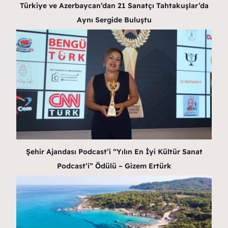
Türkiye ve Azerbaycan’dan 21 Sanatçı Tahtakuşlar’da
Aynı Sergide Buluştu
Şehir Ajandası Podcast’i “Yılın En İyi Kültür Sanat
Podcast’i” Ödülü – Gizem Ertürk