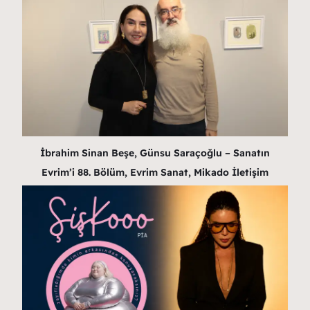
İbrahim Sinan Beşe, Günsu Saraçoğlu – Sanatın
Evrim’i 88. Bölüm, Evrim Sanat, Mikado İletişim