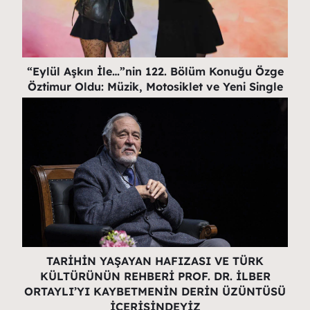
“Eylül Aşkın İle…”nin 122. Bölüm Konuğu Özge
Öztimur Oldu: Müzik, Motosiklet ve Yeni Single
TARİHİN YAŞAYAN HAFIZASI VE TÜRK
KÜLTÜRÜNÜN REHBERİ PROF. DR. İLBER
ORTAYLI’YI KAYBETMENİN DERİN ÜZÜNTÜSÜ
İÇERİSİNDEYİZ