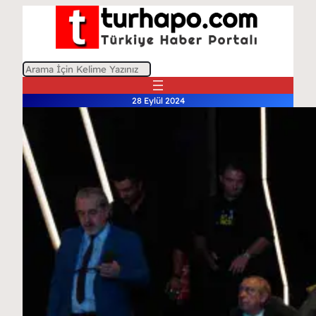
A
r
28 Eylül 2024
a