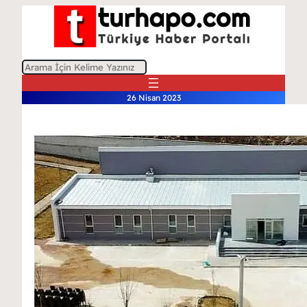
A
r
26 Nisan 2023
a