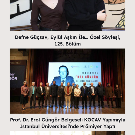
Defne Güçsav, Eylül Aşkın İle… Özel Söyleşi,
125. Bölüm
Prof. Dr. Erol Güngör Belgeseli KOCAV Yapımıyla
İstanbul Üniversitesi’nde Prömiyer Yaptı