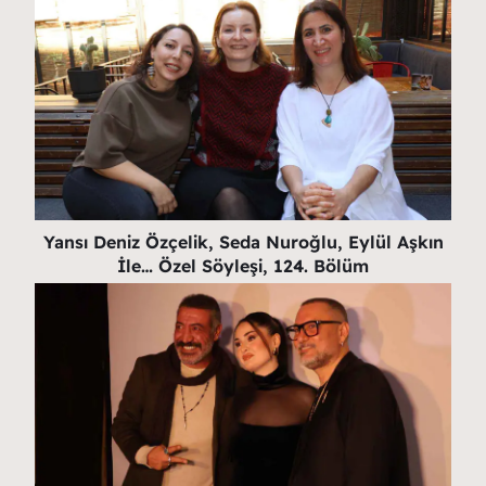
Yansı Deniz Özçelik, Seda Nuroğlu, Eylül Aşkın
İle… Özel Söyleşi, 124. Bölüm