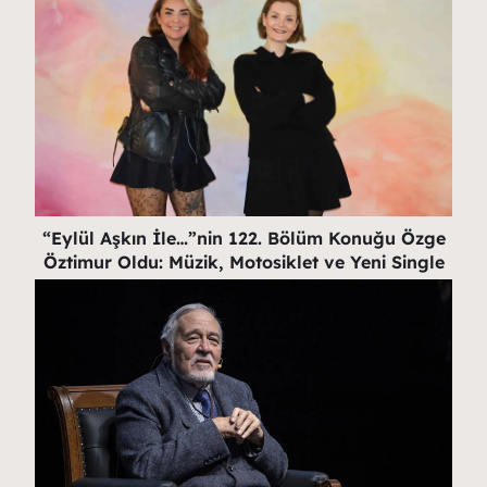
“Eylül Aşkın İle…”nin 122. Bölüm Konuğu Özge
Öztimur Oldu: Müzik, Motosiklet ve Yeni Single