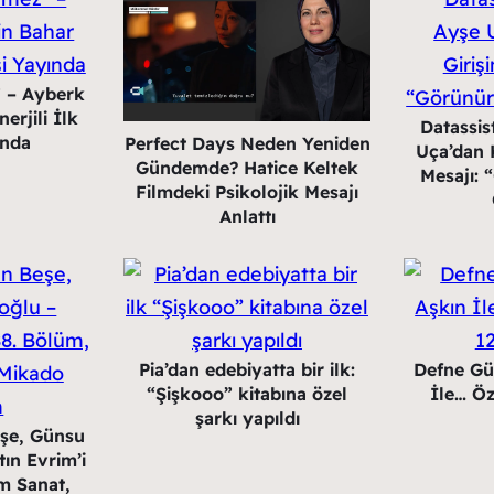
” – Ayberk
erjili İlk
Datassi
ında
Perfect Days Neden Yeniden
Uça’dan K
Gündemde? Hatice Keltek
Mesajı:
Filmdeki Psikolojik Mesajı
Anlattı
Pia’dan edebiyatta bir ilk:
Defne Gü
“Şişkooo” kitabına özel
İle… Öz
şarkı yapıldı
eşe, Günsu
ın Evrim’i
m Sanat,