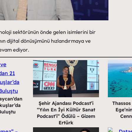
oloji sektörünün önde gelen isimlerini bir
nın dijital dönüşümünü hızlandırmaya ve
evam ediyor.
aycan’dan
Şehir Ajandası Podcast’i
Thassos
kuşlar’da
“Yılın En İyi Kültür Sanat
Ege’nin
Buluştu
Podcast’i” Ödülü – Gizem
Cenn
Ertürk