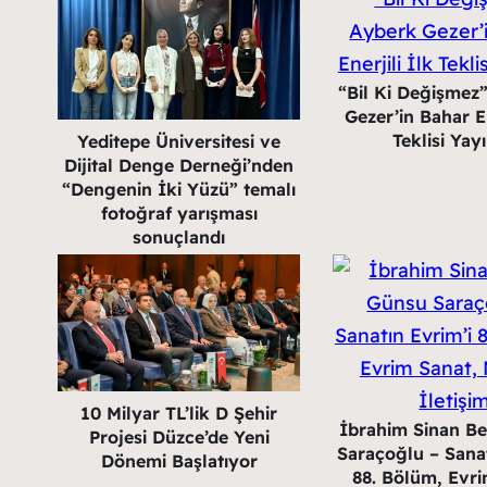
“Bil Ki Değişmez
Gezer’in Bahar En
Teklisi Yay
Yeditepe Üniversitesi ve
Dijital Denge Derneği’nden
“Dengenin İki Yüzü” temalı
fotoğraf yarışması
sonuçlandı
10 Milyar TL’lik D Şehir
İbrahim Sinan B
Projesi Düzce’de Yeni
Saraçoğlu – Sanat
Dönemi Başlatıyor
88. Bölüm, Evri