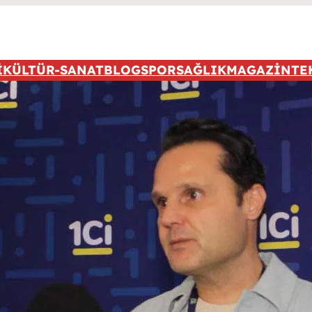
İ
KÜLTÜR-SANAT
BLOG
SPOR
SAĞLIK
MAGAZİN
TE
Popüler 
Tüm Rekl
içi