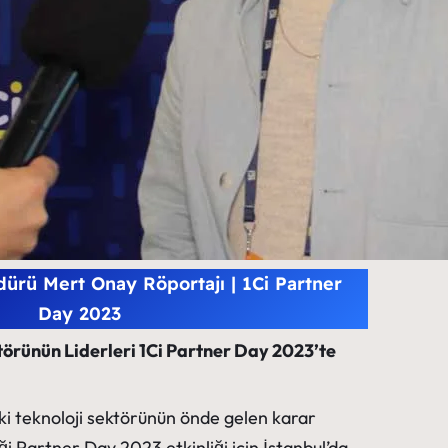
dürü Mert Onay Röportajı | 1Ci Partner
Day 2023
törünün Liderleri 1Ci Partner Day 2023’te
ki teknoloji sektörünün önde gelen karar
iği Partner Day 2023 etkinliği için İstanbul’da