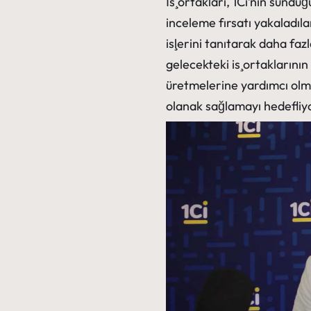
İş ortakları, 1Ci’nin sundu
inceleme fırsatı yakaladıl
işlerini tanıtarak daha faz
gelecekteki iş ortaklarının
üretmelerine yardımcı olma
olanak sağlamayı hedefliy