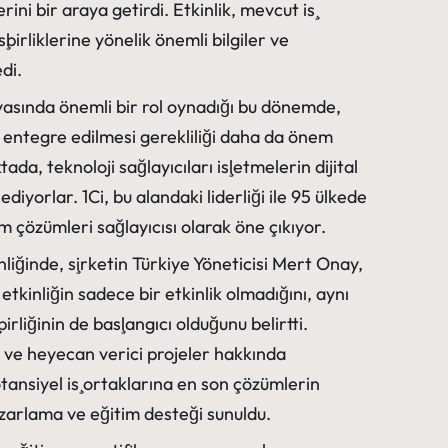
rini bir araya getirdi. Etkinlik, mevcut iş
birliklerine yönelik önemli bilgiler ve
di.
ünyasında önemli bir rol oynadığı bu dönemde,
e entegre edilmesi gerekliliği daha da önem
a, teknoloji sağlayıcıları işletmelerin dijital
diyorlar. 1Ci, bu alandaki liderliği ile 95 ülkede
ım çözümleri sağlayıcısı olarak öne çıkıyor.
liğinde, şirketin Türkiye Yöneticisi Mert Onay,
etkinliğin sadece bir etkinlik olmadığını, aynı
irliğinin de başlangıcı olduğunu belirtti.
ı ve heyecan verici projeler hakkında
ansiyel iş ortaklarına en son çözümlerin
azarlama ve eğitim desteği sunuldu.