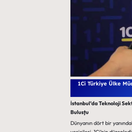
1Ci Türkiye Ülke Mü
İstanbul’da Teknoloji Sek
Buluştu
Dünyanın dört bir yanında
vericileri, 1Ci’nin düzenled