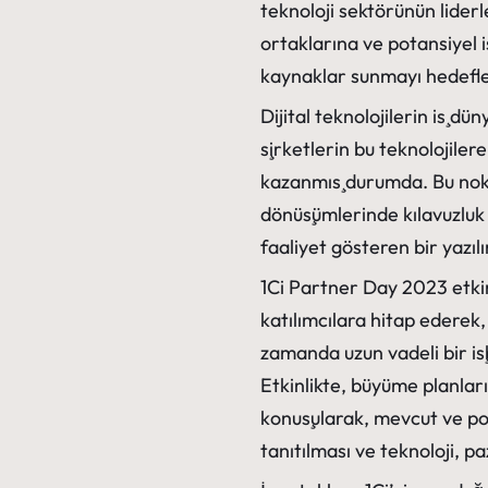
teknoloji sektörünün liderle
ortaklarına ve potansiyel iş
kaynaklar sunmayı hedefle
Dijital teknolojilerin iş d
şirketlerin bu teknolojiler
kazanmış durumda. Bu noktad
dönüşümlerinde kılavuzluk e
faaliyet gösteren bir yazıl
1Ci Partner Day 2023 etkin
katılımcılara hitap ederek, 
zamanda uzun vadeli bir işb
Etkinlikte, büyüme planlar
konuşularak, mevcut ve pot
tanıtılması ve teknoloji, p