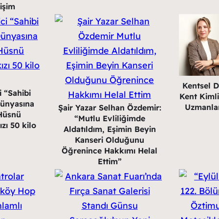
işim
Kentsel 
i “Sahibi
Kent Kimli
Dünyasına
Uzmanlar
Şair Yazar Selhan Özdemir:
(Hüsnü
“Mutlu Evliliğimde
ızı 50 kilo
Aldatıldım, Eşimin Beyin
Kanseri Olduğunu
Öğrenince Hakkımı Helal
Ettim”