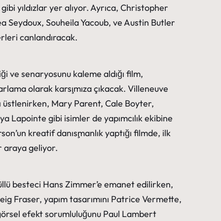
bi yıldızlar yer alıyor. Ayrıca, Christopher
a Seydoux, Souheila Yacoub, ve Austin Butler
erleri canlandıracak.
iği ve senaryosunu kaleme aldığı film,
rlama olarak karşımıza çıkacak. Villeneuve
 üstlenirken, Mary Parent, Cale Boyter,
 Lapointe gibi isimler de yapımcılık ekibine
rson’un kreatif danışmanlık yaptığı filmde, ilk
r araya geliyor.
üllü besteci Hans Zimmer’e emanet edilirken,
eig Fraser, yapım tasarımını Patrice Vermette,
örsel efekt sorumluluğunu Paul Lambert