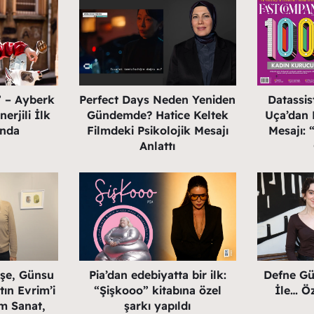
” – Ayberk
Perfect Days Neden Yeniden
Datassi
erjili İlk
Gündemde? Hatice Keltek
Uça’dan 
ında
Filmdeki Psikolojik Mesajı
Mesajı:
Anlattı
eşe, Günsu
Pia’dan edebiyatta bir ilk:
Defne Gü
ın Evrim’i
“Şişkooo” kitabına özel
İle… Öz
m Sanat,
şarkı yapıldı