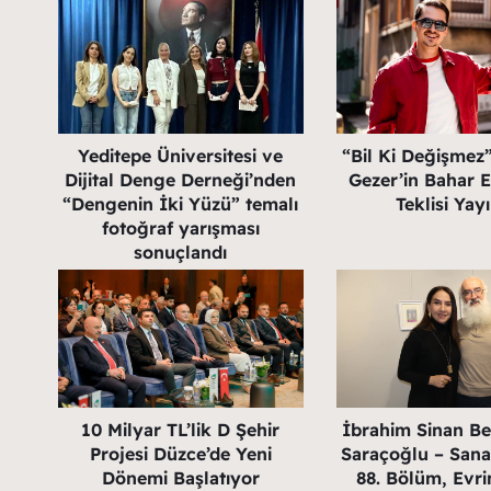
Yeditepe Üniversitesi ve
“Bil Ki Değişmez
Dijital Denge Derneği’nden
Gezer’in Bahar En
“Dengenin İki Yüzü” temalı
Teklisi Yay
fotoğraf yarışması
sonuçlandı
10 Milyar TL’lik D Şehir
İbrahim Sinan B
Projesi Düzce’de Yeni
Saraçoğlu – Sanat
Dönemi Başlatıyor
88. Bölüm, Evri