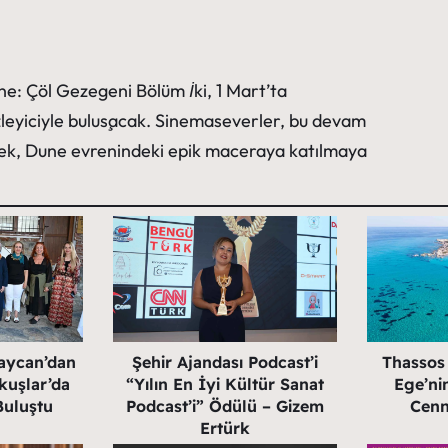
e: Çöl Gezegeni Bölüm İki
, 1 Mart’ta
zleyiciyle buluşacak. Sinemaseverler, bu devam
rek, Dune evrenindeki epik maceraya katılmaya
baycan’dan
Şehir Ajandası Podcast’i
Thassos
kuşlar’da
“Yılın En İyi Kültür Sanat
Ege’nin
Buluştu
Podcast’i” Ödülü – Gizem
Cenn
Ertürk