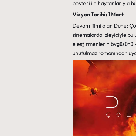
posteri ile hayranlarıyla bu
Vizyon Tarihi: 1 Mart
Devam filmi olan
Dune: Çö
sinemalarda izleyiciyle bu
eleştirmenlerin övgüsünü 
unutulmaz romanından uya