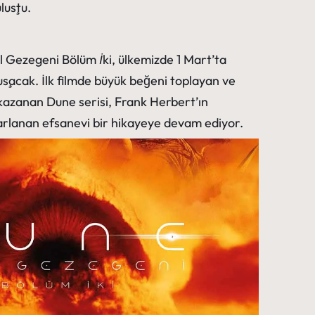
luştu.
l Gezegeni Bölüm İki
, ülkemizde 1 Mart’ta
luşacak. İlk filmde büyük beğeni toplayan ve
kazanan Dune serisi, Frank Herbert’ın
rlanan efsanevi bir hikayeye devam ediyor.