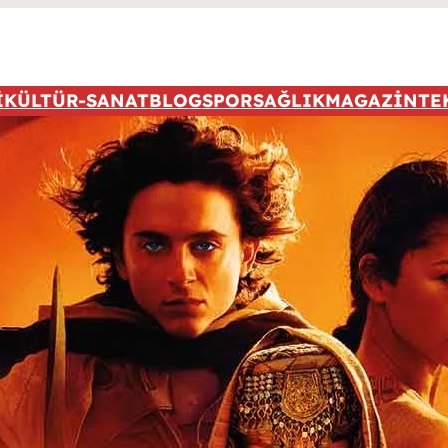
İ
KÜLTÜR-SANAT
BLOG
SPOR
SAĞLIK
MAGAZİN
TE
Popüler 
Sorry. No
Tüm Rekl
içi