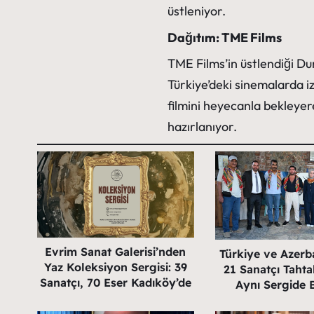
üstleniyor.
Dağıtım: TME Films
TME Films’in üstlendiği
Dun
Türkiye’deki sinemalarda i
filmini heyecanla bekleye
hazırlanıyor.
Evrim Sanat Galerisi’nden
Türkiye ve Azer
Yaz Koleksiyon Sergisi: 39
21 Sanatçı Tahta
Sanatçı, 70 Eser Kadıköy’de
Aynı Sergide 