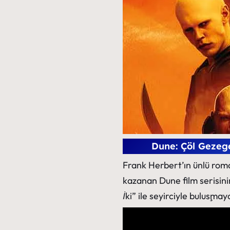
Dune: Çöl Gezege
Frank Herbert’ın ünlü rom
kazanan Dune film serisin
İki” ile seyirciyle buluşmay