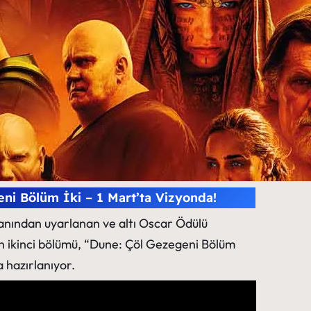
ni Bölüm İki – 1 Mart’ta Vizyonda!
anından uyarlanan ve altı Oscar Ödülü
in ikinci bölümü, “Dune: Çöl Gezegeni Bölüm
a hazırlanıyor.