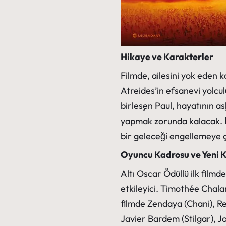
Hikaye ve Karakterler
Filmde, ailesini yok eden 
Atreides’in efsanevi yolcu
birleşen Paul, hayatının aş
yapmak zorunda kalacak. İ
bir geleceği engellemeye ç
Oyuncu Kadrosu ve Yeni K
Altı Oscar Ödüllü ilk filmd
etkileyici. Timothée Chala
filmde Zendaya (Chani), R
Javier Bardem (Stilgar), J