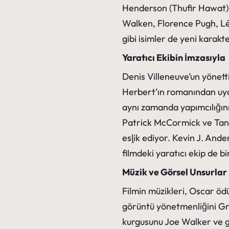
Henderson (Thufir Hawat) gi
Walken, Florence Pugh, Lé
gibi isimler de yeni karakt
Yaratıcı Ekibin İmzasıyla
Denis Villeneuve’un yönett
Herbert’ın romanından uya
aynı zamanda yapımcılığını
Patrick McCormick ve Tanya
eşlik ediyor. Kevin J. Ande
filmdeki yaratıcı ekip de bi
Müzik ve Görsel Unsurlar
Filmin müzikleri, Oscar öd
görüntü yönetmenliğini Gr
kurgusunu Joe Walker ve g