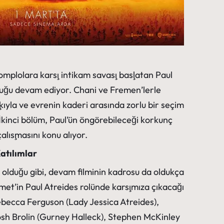
komplolara karşı intikam savaşı başlatan Paul
luğu devam ediyor. Chani ve Fremen’lerle
kıyla ve evrenin kaderi arasında zorlu bir seçim
kinci bölüm, Paul’ün öngörebileceği korkunç
alışmasını konu alıyor.
atılımlar
e olduğu gibi, devam filminin kadrosu da oldukça
met’in Paul Atreides rolünde karşımıza çıkacağı
ebecca Ferguson (Lady Jessica Atreides),
osh Brolin (Gurney Halleck), Stephen McKinley