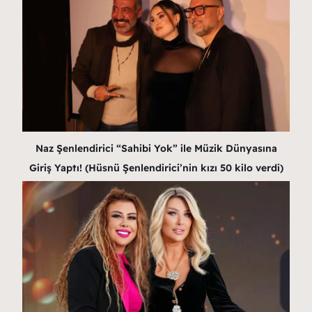
Naz Şenlendirici “Sahibi Yok” ile Müzik Dünyasına
Giriş Yaptı! (Hüsnü Şenlendirici’nin kızı 50 kilo verdi)