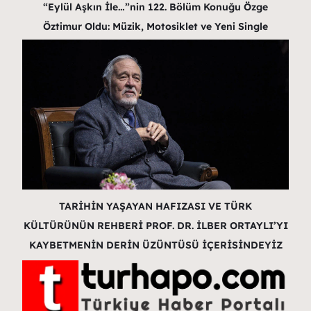
“Eylül Aşkın İle…”nin 122. Bölüm Konuğu Özge
Öztimur Oldu: Müzik, Motosiklet ve Yeni Single
TARİHİN YAŞAYAN HAFIZASI VE TÜRK
KÜLTÜRÜNÜN REHBERİ PROF. DR. İLBER ORTAYLI’YI
KAYBETMENİN DERİN ÜZÜNTÜSÜ İÇERİSİNDEYİZ