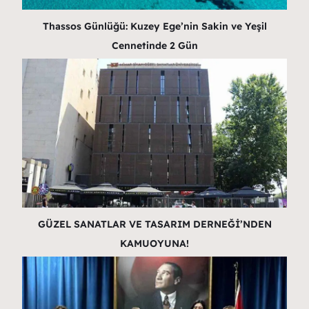
Thassos Günlüğü: Kuzey Ege’nin Sakin ve Yeşil
Cennetinde 2 Gün
GÜZEL SANATLAR VE TASARIM DERNEĞİ’NDEN
KAMUOYUNA!