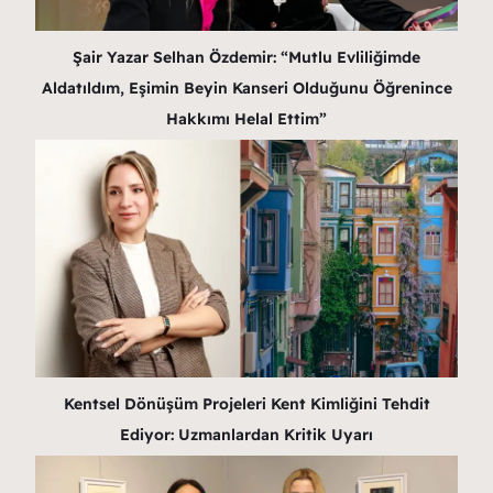
Şair Yazar Selhan Özdemir: “Mutlu Evliliğimde
Aldatıldım, Eşimin Beyin Kanseri Olduğunu Öğrenince
Hakkımı Helal Ettim”
Kentsel Dönüşüm Projeleri Kent Kimliğini Tehdit
Ediyor: Uzmanlardan Kritik Uyarı