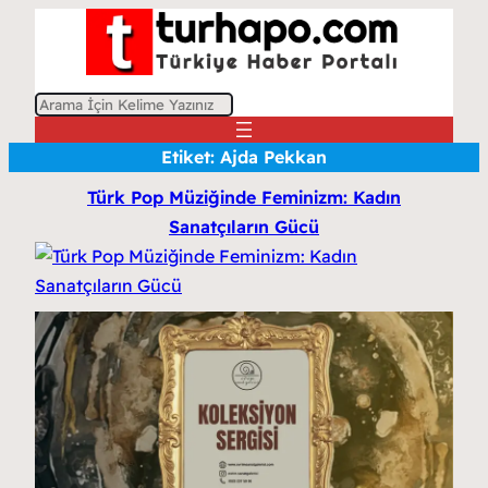
A
r
Etiket:
Ajda Pekkan
a
Türk Pop Müziğinde Feminizm: Kadın
Sanatçıların Gücü