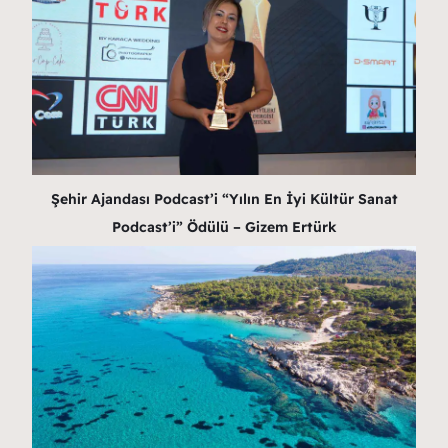
Şehir Ajandası Podcast’i “Yılın En İyi Kültür Sanat
Podcast’i” Ödülü – Gizem Ertürk