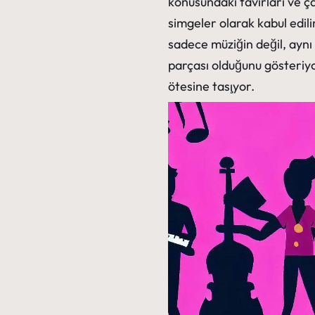
konusundaki tavırları ve ç
simgeler olarak kabul edili
sadece müziğin değil, ayn
parçası olduğunu gösteriyo
ötesine taşıyor.