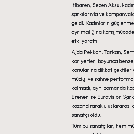
itibaren, Sezen Aksu, kadın
şarkılarıyla ve kampanyala
geldi. Kadınların güçlenmes
ayrımcılığına karşı mücade
etki yarattı.
Ajda Pekkan, Tarkan, Serta
kariyerleri boyunca benzer 
konularına dikkat çektiler
müziği ve sahne performan
kalmadı, aynı zamanda kadı
Erener ise Eurovision Şarkı
kazandırarak uluslararası a
sanatçı oldu.
Tüm bu sanatçılar, hem müz