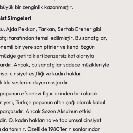
üyük bir zenginlik kazanmıştır.
ist Simgeleri
su, Ajda Pekkan, Tarkan, Sertab Erener gibi
tçı tarafından temsil edilmiştir. Bu sanatçılar,
nemli bir yere sahiptirler ve kendi özgün
 müziğe getirdikleri benzersiz katkılarıyla
lardır. Ancak, bu sanatçılar sadece müzikleriyle
al cinsiyet eşitliği ve kadın hakları
ekilde seslerini duyurmuşlardır.
 popunun efsanevi figürlerinden biri olarak
riyeri, Türkçe popunun altın çağı olarak kabul
parçasıdır. Ancak Sezen Aksu’nun etkisi
ldir. O, kadın haklarına ve toplumsal cinsiyet
la da tanınır. Özellikle 1980’lerin sonlarından