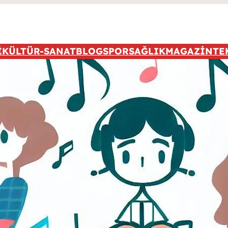
İ
KÜLTÜR-SANAT
BLOG
SPOR
SAĞLIK
MAGAZİN
TE
Popüler 
Sorry. No
Tüm Rekl
içi