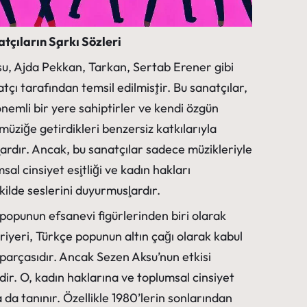
tçıların Şarkı Sözleri
su, Ajda Pekkan, Tarkan, Sertab Erener gibi
tçı tarafından temsil edilmiştir. Bu sanatçılar,
nemli bir yere sahiptirler ve kendi özgün
 müziğe getirdikleri benzersiz katkılarıyla
lardır. Ancak, bu sanatçılar sadece müzikleriyle
al cinsiyet eşitliği ve kadın hakları
ekilde seslerini duyurmuşlardır.
 popunun efsanevi figürlerinden biri olarak
riyeri, Türkçe popunun altın çağı olarak kabul
parçasıdır. Ancak Sezen Aksu’nun etkisi
ldir. O, kadın haklarına ve toplumsal cinsiyet
la da tanınır. Özellikle 1980’lerin sonlarından