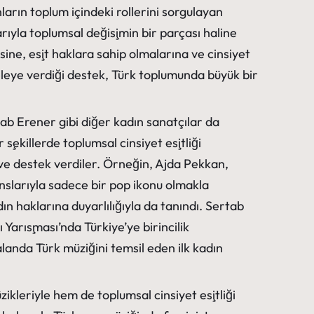
ların toplum içindeki rollerini sorgulayan
rıyla toplumsal değişimin bir parçası haline
ine, eşit haklara sahip olmalarına ve cinsiyet
leye verdiği destek, Türk toplumunda büyük bir
b Erener gibi diğer kadın sanatçılar da
şekillerde toplumsal cinsiyet eşitliği
 ve destek verdiler. Örneğin, Ajda Pekkan,
slarıyla sadece bir pop ikonu olmakla
n haklarına duyarlılığıyla da tanındı. Sertab
 Yarışması’nda Türkiye’ye birincilik
landa Türk müziğini temsil eden ilk kadın
ikleriyle hem de toplumsal cinsiyet eşitliği