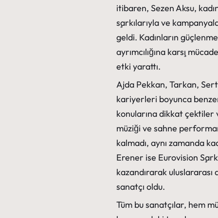
itibaren, Sezen Aksu, kadın
şarkılarıyla ve kampanyala
geldi. Kadınların güçlenmes
ayrımcılığına karşı mücade
etki yarattı.
Ajda Pekkan, Tarkan, Serta
kariyerleri boyunca benzer 
konularına dikkat çektiler
müziği ve sahne performan
kalmadı, aynı zamanda kadı
Erener ise Eurovision Şarkı
kazandırarak uluslararası a
sanatçı oldu.
Tüm bu sanatçılar, hem müz