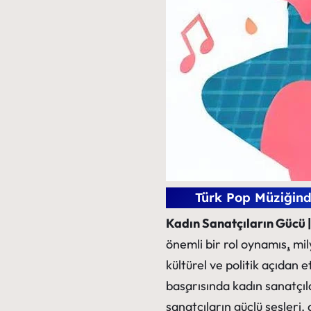
Türk Pop Müziğind
Kadın Sanatçıların Gücü 
önemli bir rol oynamış, mi
kültürel ve politik açıdan 
başarısında kadın sanatçıla
sanatçıların güçlü sesleri, 