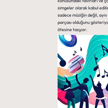
konusundaki tavırları ve ç
simgeler olarak kabul edili
sadece müziğin değil, ayn
parçası olduğunu gösteriyo
ötesine taşıyor.