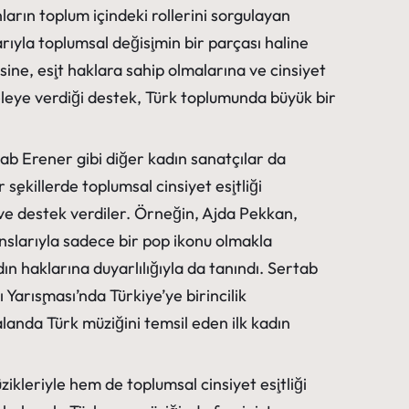
ların toplum içindeki rollerini sorgulayan
rıyla toplumsal değişimin bir parçası haline
ine, eşit haklara sahip olmalarına ve cinsiyet
leye verdiği destek, Türk toplumunda büyük bir
b Erener gibi diğer kadın sanatçılar da
şekillerde toplumsal cinsiyet eşitliği
 ve destek verdiler. Örneğin, Ajda Pekkan,
slarıyla sadece bir pop ikonu olmakla
n haklarına duyarlılığıyla da tanındı. Sertab
 Yarışması’nda Türkiye’ye birincilik
landa Türk müziğini temsil eden ilk kadın
ikleriyle hem de toplumsal cinsiyet eşitliği