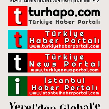
KAYBETMENİN DERİN ÜZÜNTÜSÜ İÇERİSİNDEYİZ