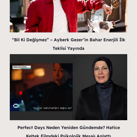
“Bil Ki Değişmez” – Ayberk Gezer’in Bahar Enerjili İlk
Teklisi Yayında
Perfect Days Neden Yeniden Gündemde? Hatice
Keltek Filmdeki Psikolojik Mesajı Anlattı