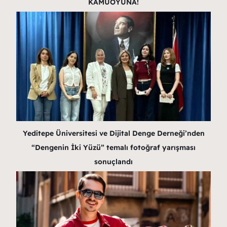
KAMUOYUNA!
Yeditepe Üniversitesi ve Dijital Denge Derneği’nden
“Dengenin İki Yüzü” temalı fotoğraf yarışması
sonuçlandı