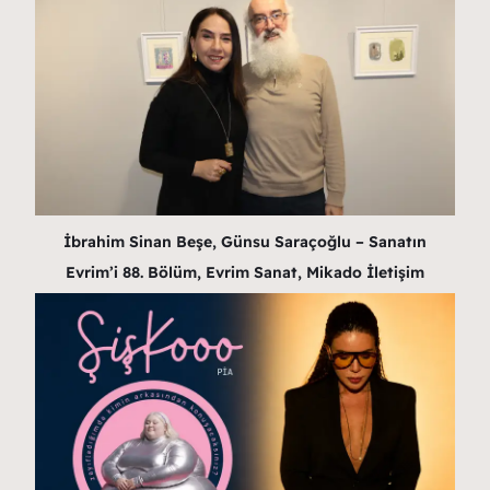
İbrahim Sinan Beşe, Günsu Saraçoğlu – Sanatın
Evrim’i 88. Bölüm, Evrim Sanat, Mikado İletişim