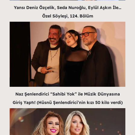
Yansı Deniz Özçelik, Seda Nuroğlu, Eylül Aşkın İle…
Özel Söyleşi, 124. Bölüm
Naz Şenlendirici “Sahibi Yok” ile Müzik Dünyasına
Giriş Yaptı! (Hüsnü Şenlendirici’nin kızı 50 kilo verdi)