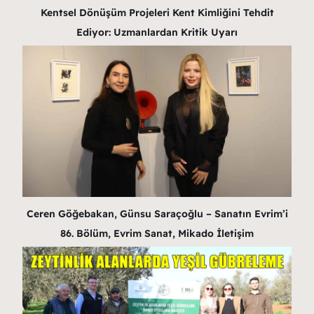
Kentsel Dönüşüm Projeleri Kent Kimliğini Tehdit
Ediyor: Uzmanlardan Kritik Uyarı
Ceren Göğebakan, Günsu Saraçoğlu – Sanatın Evrim’i
86. Bölüm, Evrim Sanat, Mikado İletişim