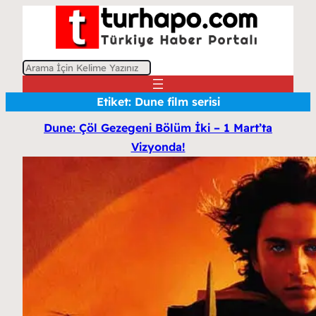
A
r
Etiket:
Dune film serisi
a
Dune: Çöl Gezegeni Bölüm İki – 1 Mart’ta
Vizyonda!