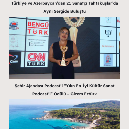
Türkiye ve Azerbaycan’dan 21 Sanatçı Tahtakuşlar’da
Aynı Sergide Buluştu
Şehir Ajandası Podcast’i “Yılın En İyi Kültür Sanat
Podcast’i” Ödülü – Gizem Ertürk