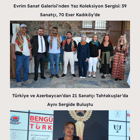
Evrim Sanat Galerisi’nden Yaz Koleksiyon Sergisi: 39
Sanatçı, 70 Eser Kadıköy’de
Türkiye ve Azerbaycan’dan 21 Sanatçı Tahtakuşlar’da
Aynı Sergide Buluştu