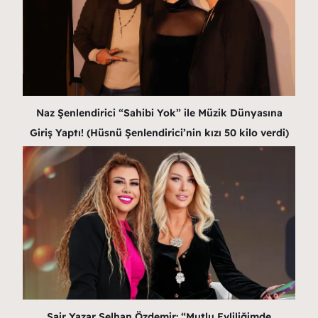
Naz Şenlendirici “Sahibi Yok” ile Müzik Dünyasına
Giriş Yaptı! (Hüsnü Şenlendirici’nin kızı 50 kilo verdi)
Şair Yazar Selhan Özdemir: “Mutlu Evliliğimde