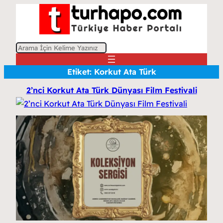
A
r
Etiket:
Korkut Ata Türk
a
2’nci Korkut Ata Türk Dünyası Film Festivali