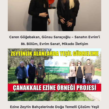
Ceren Göğebakan, Günsu Saraçoğlu – Sanatın Evrim’i
86. Bölüm, Evrim Sanat, Mikado İletişim
Ezine Zeytin Bahçelerinde Doğa Temelli Çözüm: Yeşil