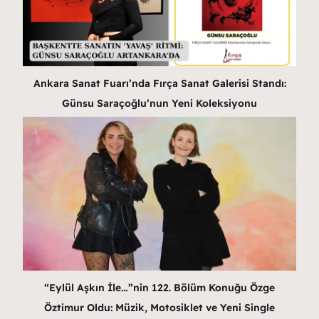
Ankara Sanat Fuarı’nda Fırça Sanat Galerisi Standı:
Günsu Saraçoğlu’nun Yeni Koleksiyonu
“Eylül Aşkın İle…”nin 122. Bölüm Konuğu Özge
Öztimur Oldu: Müzik, Motosiklet ve Yeni Single