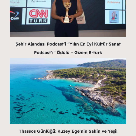
Şehir Ajandası Podcast’i “Yılın En İyi Kültür Sanat
Podcast’i” Ödülü – Gizem Ertürk
Thassos Günlüğü: Kuzey Ege’nin Sakin ve Yeşil