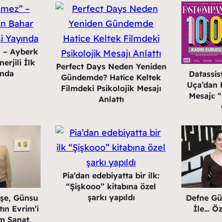
” – Ayberk
erjili İlk
Perfect Days Neden Yeniden
ında
Datassi
Gündemde? Hatice Keltek
Uça’dan K
Filmdeki Psikolojik Mesajı
Mesajı:
Anlattı
Pia’dan edebiyatta bir ilk:
“Şişkooo” kitabına özel
şarkı yapıldı
eşe, Günsu
Defne Gü
ın Evrim’i
İle… Öz
m Sanat,