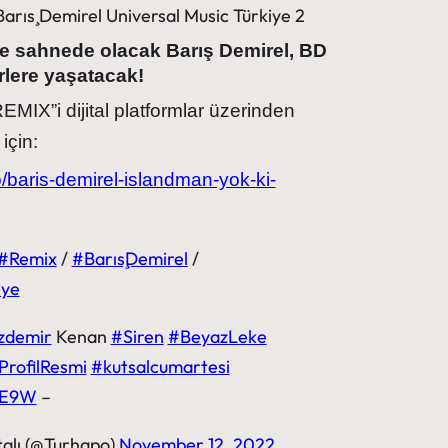
te sahnede olacak Barış Demirel, BD
lere yaşatacak!
X”i dijital platformlar üzerinden
için:
/baris-demirel-islandman-yok-ki-
#Remix
/
#BarışDemirel
/
iye
demir
Kenan
#Siren
#BeyazLeke
ProfilResmi
#kutsalcumartesi
53E9W
–
alı (@Turhapo)
November 12, 2022