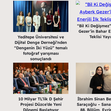
“Bil Ki Değişmez
Gezer’in Bahar En
Teklisi Yay
Yeditepe Üniversitesi ve
Dijital Denge Derneği’nden
“Dengenin İki Yüzü” temalı
fotoğraf yarışması
sonuçlandı
10 Milyar TL’lik D Şehir
İbrahim Sinan B
Projesi Düzce’de Yeni
Saraçoğlu – Sanat
Dönemi Başlatıyor
88. Bölüm, Evri