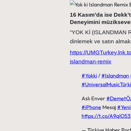
16 Kasım’da ise Dekk’
Deneyimini müziksever
“YOK Kİ (ISLANDMAN REMI
dinlemek ve satın almak 
https://UMGTurkey.lnk.to
islandman-remix
#Yokki
/
#Islandman
#UniversalMusicTürk
Aslı Enver
#DemetÖz
#iPhone
Mesaj
#Yeni
https://t.co/A9qlO
— Türkiye Haber Port