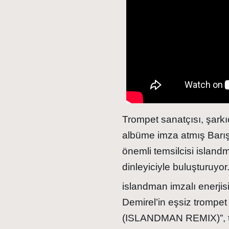
Trompet sanatçısı, şarkıc
albüme imza atmış Barış 
önemli temsilcisi island
dinleyiciyle buluşturuyor
islandman imzalı enerjis
Demirel’in eşsiz trompet
(ISLANDMAN REMIX)”, tüm