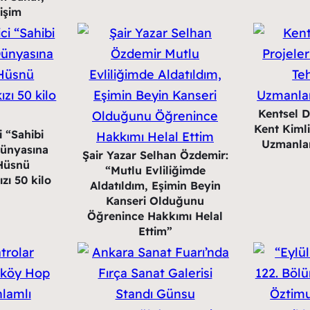
işim
Kentsel 
Kent Kimli
i “Sahibi
Uzmanlar
Dünyasına
Şair Yazar Selhan Özdemir:
(Hüsnü
“Mutlu Evliliğimde
ızı 50 kilo
Aldatıldım, Eşimin Beyin
Kanseri Olduğunu
Öğrenince Hakkımı Helal
Ettim”