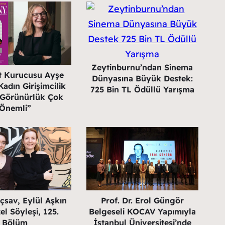
Zeytinburnu’ndan Sinema
st Kurucusu Ayşe
Dünyasına Büyük Destek:
adın Girişimcilik
725 Bin TL Ödüllü Yarışma
 “Görünürlük Çok
Önemli”
çsav, Eylül Aşkın
Prof. Dr. Erol Güngör
el Söyleşi, 125.
Belgeseli KOCAV Yapımıyla
Bölüm
İstanbul Üniversitesi’nde