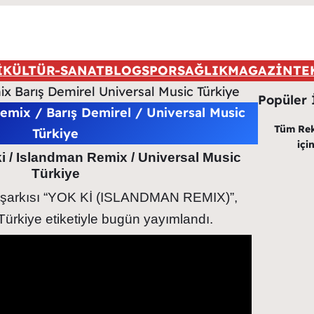
İ
KÜLTÜR-SANAT
BLOG
SPOR
SAĞLIK
MAGAZİN
TE
Popüler 
emix / Barış Demirel / Universal Music
Tüm Rekl
Türkiye
içi
ki / Islandman Remix / Universal Music
Türkiye
ni şarkısı “YOK Kİ (ISLANDMAN REMIX)”,
Türkiye etiketiyle bugün yayımlandı.