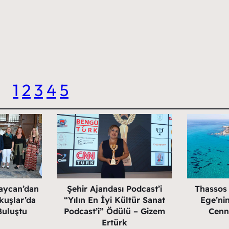
1
2
3
4
5
aycan’dan
Şehir Ajandası Podcast’i
Thassos
kuşlar’da
“Yılın En İyi Kültür Sanat
Ege’nin
Buluştu
Podcast’i” Ödülü – Gizem
Cenn
Ertürk