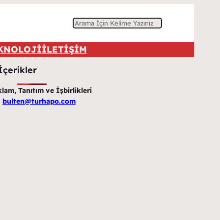
A
r
KNOLOJİ
İLETİŞİM
a
İçerikler
am, Tanıtım ve İşbirlikleri
n
bulten@turhapo.com